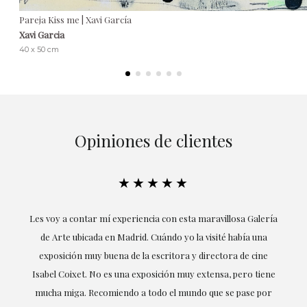
Pareja Kiss me | Xavi García
Xavi Garcia
40 x 50 cm
Opiniones de clientes
★★★★★
villosa Galería
Excepcional. María me ha acompañado en todo mome
ité había una
la obtención de la obra y desde el inicio ha sabido ent
ctora de cine
mis gustos y necesidades, la cercanía, la empatía y 
nsa, pero tiene
profesionalidad han estado presentes en cada mome
e se pase por
destacando (por supuesto) el amor y conocimiento sob