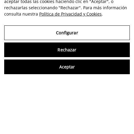
aceptar todas las cookies haciendo clic en "Aceptar", o
rechazarlas seleccionando "Rechazar". Para más información
consulta nuestra
Política de Privacidad y Cookies
.
Configurar
Rechazar
Consu
Aceptar
ES
Opiniones verificadas
5,0/5