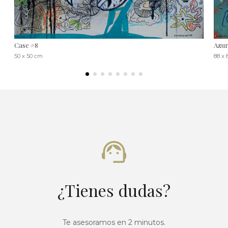
Case #8
Azur
50 x 50 cm
88 x
¿Tienes dudas?
Te asesoramos en 2 minutos.