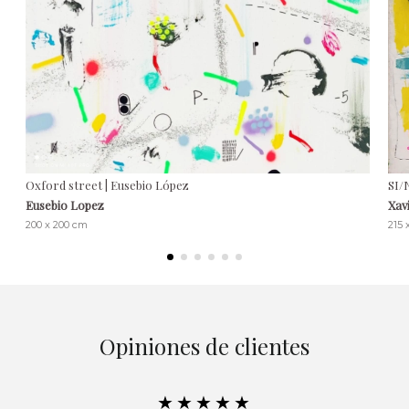
Oxford street | Eusebio López
SI/
Eusebio Lopez
Xav
200 x 200 cm
215 
Opiniones de clientes
★★★★★