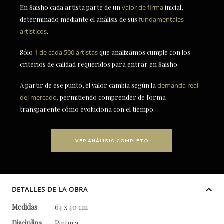
En Saisho cada artista parte de un
valor de firma
inicial,
determinado mediante el análisis de sus
fundamentales
artísticos
.
Sólo
1 de cada 500 artistas
que analizamos cumple con los
criterios de calidad requeridos para entrar en Saisho.
A partir de ese punto, el valor cambia según la
demanda real
del mercado
, permitiendo comprender de forma
transparente cómo evoluciona con el tiempo.
VER ANÁLISIS COMPLETO
DETALLES DE LA OBRA
Medidas
64 x 40 cm
Disciplina
Pintura