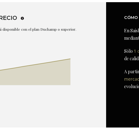
RECIO
CÓMO 
stá disponible con el plan Duchamp o superior.
En Sais
mediant
Sólo
1 
de cali
A parti
merca
evoluci