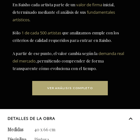
En Saisho cada artista parte de un
valor de firma
inicial,
determinado mediante el análisis de sus
fundamentales
artísticos
.
Sólo
1 de cada 500 artistas
que analizamos cumple con los
criterios de calidad requeridos para entrar en Saisho.
A partir de ese punto, el valor cambia según la
demanda real
del mercado
, permitiendo comprender de forma
transparente cómo evoluciona con el tiempo.
VER ANÁLISIS COMPLETO
DETALLES DE LA OBRA
Medidas
40 x 66 cm
Disciplina
Pintura