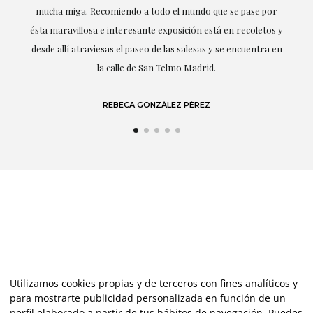
mucha miga. Recomiendo a todo el mundo que se pase por
d
ésta maravillosa e interesante exposición está en recoletos y
desde allí atraviesas el paseo de las salesas y se encuentra en
la calle de San Telmo Madrid.
REBECA GONZÁLEZ PÉREZ
Utilizamos cookies propias y de terceros con fines analíticos y
para mostrarte publicidad personalizada en función de un
perfil elaborado a partir de tus hábitos de navegación. Puedes