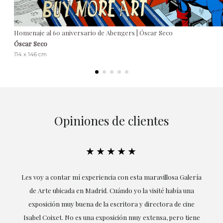
Homenaje al 60 aniversario de Abengers | Óscar Seco
Óscar Seco
114 x 146 cm
Opiniones de clientes
★★★★★
su
Les voy a contar mí experiencia con esta maravillosa Galería
E
mi
de Arte ubicada en Madrid. Cuándo yo la visité había una
exposición muy buena de la escritora y directora de cine
Isabel Coixet. No es una exposición muy extensa, pero tiene