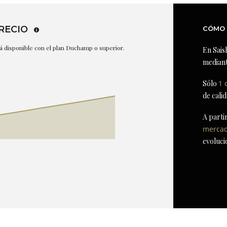
RECIO
CÓMO 
stá disponible con el plan Duchamp o superior.
En Sais
mediant
Sólo
1 
de cali
A parti
merca
evoluci