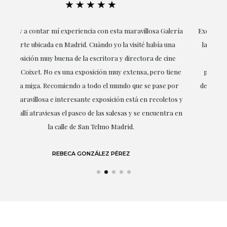
★★★★★
ría
Excepcional. María me ha acompañado en todo momento en
la obtención de la obra y desde el inicio ha sabido entender
mis gustos y necesidades, la cercanía, la empatía y la
ne
profesionalidad han estado presentes en cada momento,
r
destacando (por supuesto) el amor y conocimiento sobre lo
s y
que habla: el arte.
 en
LAURA GUTIÉRREZ