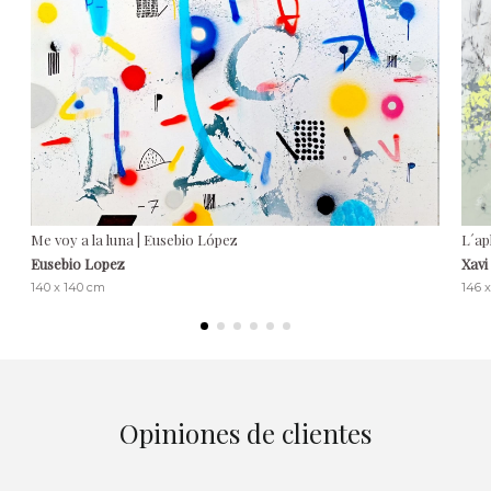
Me voy a la luna | Eusebio López
L´ap
Eusebio Lopez
Xavi
140 x 140 cm
146 
Opiniones de clientes