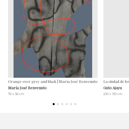
Orange over grey and black | María José Benvenuto
La ciudad de lo
María José Benvenuto
Guto Ajayu
76 x 56 cm
200 x 150 cm