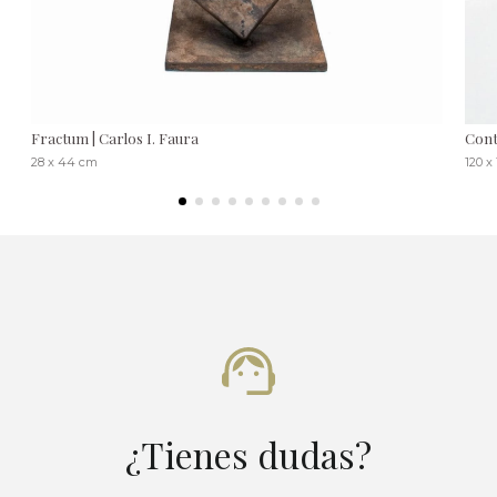
Fractum | Carlos I. Faura
Cont
28 x 44 cm
120 x
¿Tienes dudas?