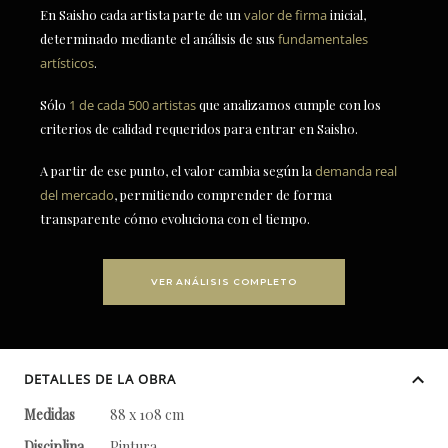
En Saisho cada artista parte de un
valor de firma
inicial,
determinado mediante el análisis de sus
fundamentales
artísticos
.
Sólo
1 de cada 500 artistas
que analizamos cumple con los
criterios de calidad requeridos para entrar en Saisho.
A partir de ese punto, el valor cambia según la
demanda real
del mercado
, permitiendo comprender de forma
transparente cómo evoluciona con el tiempo.
VER ANÁLISIS COMPLETO
DETALLES DE LA OBRA
Medidas
88 x 108 cm
Disciplina
Pintura