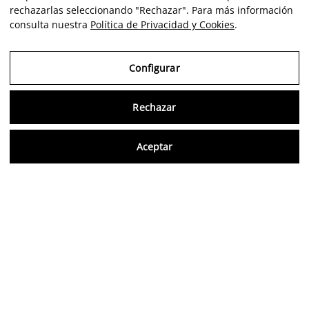
rechazarlas seleccionando "Rechazar". Para más información
consulta nuestra
Política de Privacidad y Cookies
.
Configurar
Rechazar
Consu
Aceptar
ES
Opiniones verificadas
5,0/5
Síguenos en redes