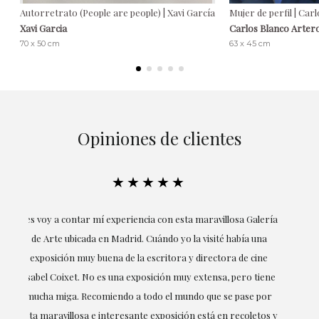
Autorretrato (People are people) | Xavi García
Mujer de perfil | Car
Xavi Garcia
Carlos Blanco Arter
70 x 50 cm
63 x 45 cm
Opiniones de clientes
★★★★★
ría
Excepcional. María me ha acompañado en todo momento en
la obtención de la obra y desde el inicio ha sabido entender
mis gustos y necesidades, la cercanía, la empatía y la
ne
profesionalidad han estado presentes en cada momento,
r
destacando (por supuesto) el amor y conocimiento sobre lo
s y
que habla: el arte.