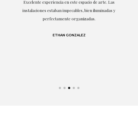
en
Excelente experiencia en este espacio de arte. Las
r
instalaciones estaban impecables, bien iluminadas y
perfectamente organizadas.
S
,
lo
en
ETHAN GONZALEZ
un