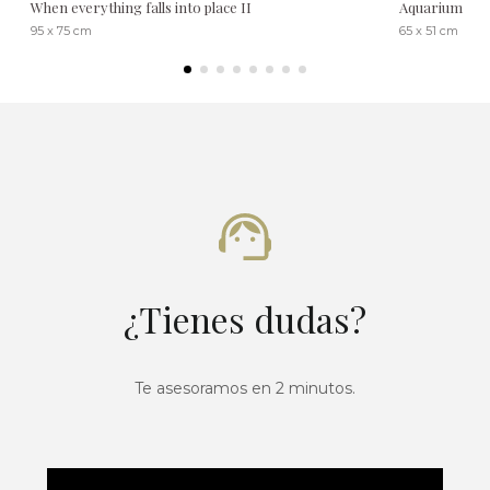
When everything falls into place II
Aquarium
95 x 75 cm
65 x 51 cm
¿Tienes dudas?
Te asesoramos en 2 minutos.