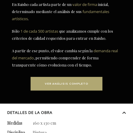
En Saisho cada artista parte de un
valor de firma
inicial,
determinado mediante el análisis de sus
fundamentales
artísticos
.
Sólo
1 de cada 500 artistas
que analizamos cumple con los
criterios de calidad requeridos para entrar en Saisho.
A partir de ese punto, el valor cambia según la
demanda real
del mercado
, permitiendo comprender de forma
transparente cómo evoluciona con el tiempo.
VER ANÁLISIS COMPLETO
DETALLES DE LA OBRA
Medidas
160 x 130 cm
Disciplina
Pintura