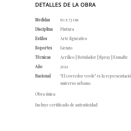
DETALLES DE LA OBRA
Medidas
50 x 73 cm
Disciplina
Pintura
Estilos
Arte figurativo
Soportes
Lienzo
Técnicas
Acrílico | Rotulador | Spray | Esmalte
Año
2021
Racional
"El corredor verde" es la representación
universo urbano.
Obra única
Incluye certificado de autenticidad