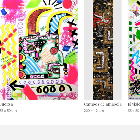
Fuerza
Campos de amapola
El viaj
65 x 50 cm
200 x 42 cm
65 x 5