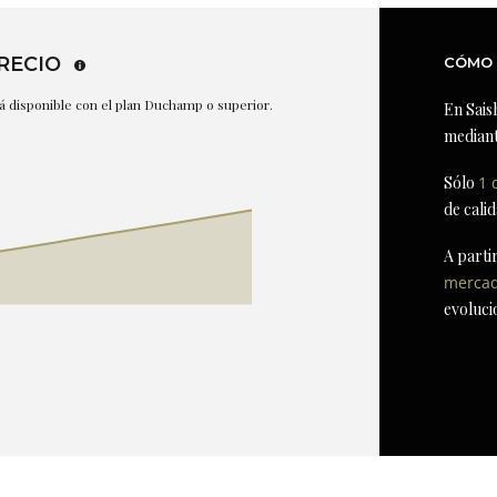
RECIO
CÓMO 
stá disponible con el plan Duchamp o superior.
En Sais
mediant
Sólo
1 
de cali
A parti
merca
evoluci