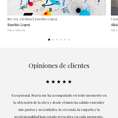
Me voy a la luna | Eusebio López
Cosm
Eusebio Lopez
Alic
140 x 140 cm
153 x
Opiniones de clientes
★★★★★
ría
Excepcional. María me ha acompañado en todo momento en
la obtención de la obra y desde el inicio ha sabido entender
mis gustos y necesidades, la cercanía, la empatía y la
ne
profesionalidad han estado presentes en cada momento,