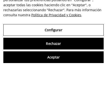
aceptar todas las cookies haciendo clic en "Aceptar", o
rechazarlas seleccionando "Rechazar". Para más información
consulta nuestra
Política de Privacidad y Cookies
.
Configurar
Rechazar
Consu
Aceptar
ES
Opiniones verificadas
5,0/5