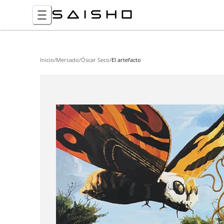
Inicio
/
Mercado
/
Óscar Seco
/
El artefacto