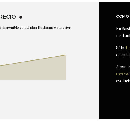
RECIO
CÓMO 
stá disponible con el plan Duchamp o superior.
En Sais
mediant
Sólo
1 
de cali
A parti
merca
evoluci