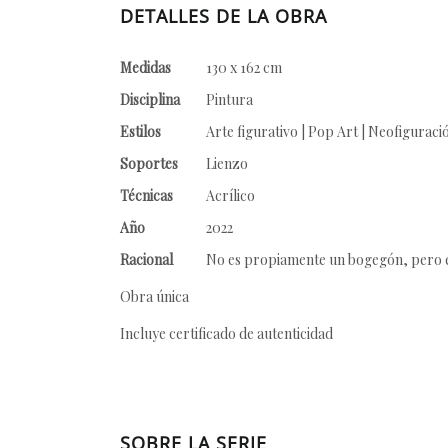
DETALLES DE LA OBRA
Medidas
130 x 162 cm
Disciplina
Pintura
Estilos
Arte figurativo | Pop Art | Neofiguraci
Soportes
Lienzo
Técnicas
Acrílico
Año
2022
Racional
No es propiamente un bogegón, pero es
Obra única
Incluye certificado de autenticidad
SOBRE LA SERIE