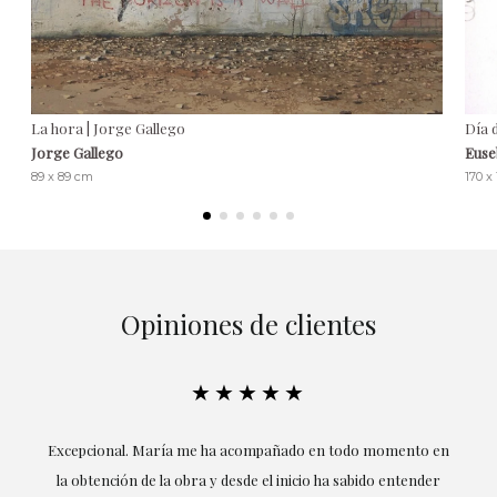
La hora | Jorge Gallego
Día 
Jorge Gallego
Euse
89 x 89 cm
170 x
Opiniones de clientes
★★★★★
ría
Excepcional. María me ha acompañado en todo momento en
la obtención de la obra y desde el inicio ha sabido entender