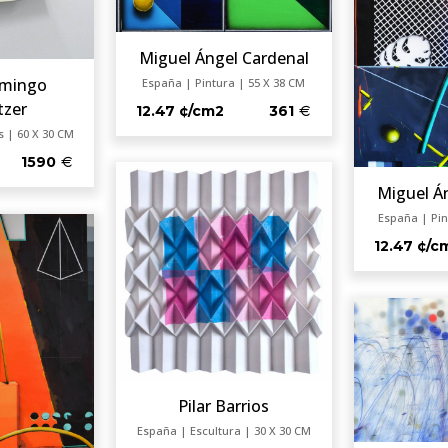
Miguel Ángel Cardenal
omingo
España | Pintura | 55 X 38 CM
tzer
12.47 ¢/cm2
361
 | 60 X 30 CM
1590
Miguel Á
España | Pin
12.47 ¢/c
Pilar Barrios
España | Escultura | 30 X 30 CM