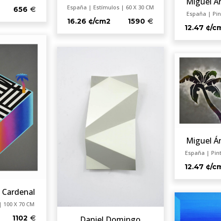
Miguel Á
España | Estímulos | 60 X 30 CM
656
España | Pin
16.26 ¢/cm2
1590
12.47 ¢/c
Miguel Á
España | Pin
12.47 ¢/c
 Cardenal
| 100 X 70 CM
1102
Daniel Domingo