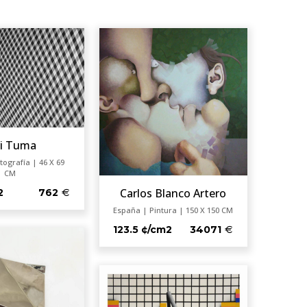
ri Tuma
tografía | 46 X 69
CM
Carlos Blanco Artero
2
762
España | Pintura | 150 X 150 CM
123.5 ¢/cm2
34071