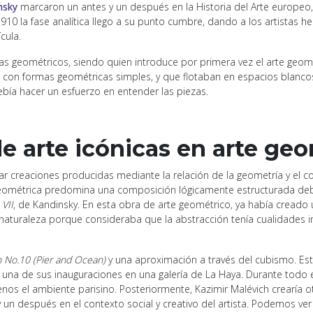
nsky
marcaron un antes y un después en la Historia del Arte europeo,
10 la fase analítica llego a su punto cumbre, dando a los artistas he
cula.
as geométricos, siendo quien introduce por primera vez el arte geom
 con formas geométricas simples, y que flotaban en espacios blancos
bía hacer un esfuerzo en entender las piezas.
e arte icónicas en arte ge
r creaciones producidas mediante la relación de la geometría y el colo
eométrica predomina una composición lógicamente estructurada debido
VII
, de Kandinsky. En esta obra de arte geométrico, ya había creado 
aturaleza porque consideraba que la abstracción tenía cualidades ina
 No.10 (Pier and Ocean)
y una aproximación a través del cubismo. Est
a una de sus inauguraciones en una galería de La Haya. Durante todo 
nos el ambiente parisino. Posteriormente, Kazimir Malévich crearía
un después en el contexto social y creativo del artista. Podemos ver