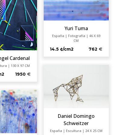
Yuri Tuma
España | Fotografía | 46 X 69
CM
14.5 ¢/cm2
762
ngel Cardenal
tura | 130 X 97 CM
m2
1950
Daniel Domingo
Schweitzer
España | Escultura | 24 X 25 CM