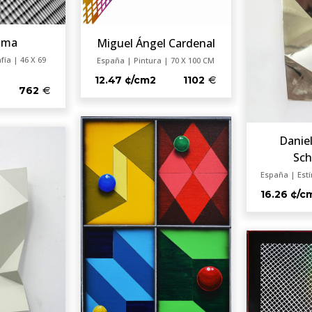
uma
Miguel Ángel Cardenal
ía | 46 X 69
España | Pintura | 70 X 100 CM
12.47 ¢/cm2
1102
762
Danie
Sch
España | Est
16.26 ¢/c