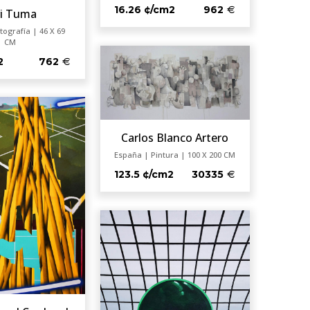
16.26 ¢/cm2
962
ri Tuma
tografía | 46 X 69
CM
2
762
Carlos Blanco Artero
España | Pintura | 100 X 200 CM
123.5 ¢/cm2
30335