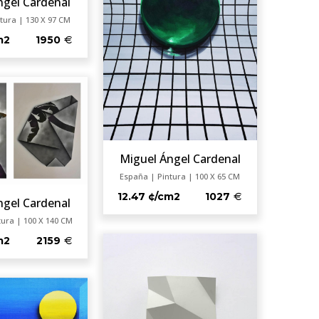
ngel Cardenal
tura | 130 X 97 CM
m2
1950
Miguel Ángel Cardenal
España | Pintura | 100 X 65 CM
12.47 ¢/cm2
1027
ngel Cardenal
tura | 100 X 140 CM
m2
2159