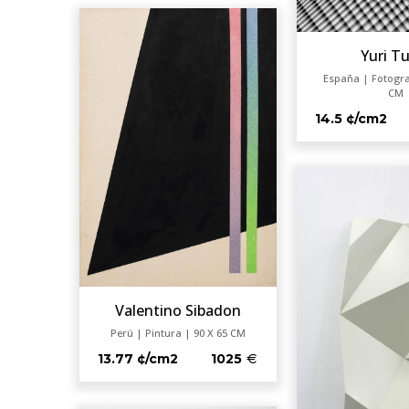
Yuri T
España | Fotograf
CM
14.5 ¢/cm2
Valentino Sibadon
Perú | Pintura | 90 X 65 CM
13.77 ¢/cm2
1025