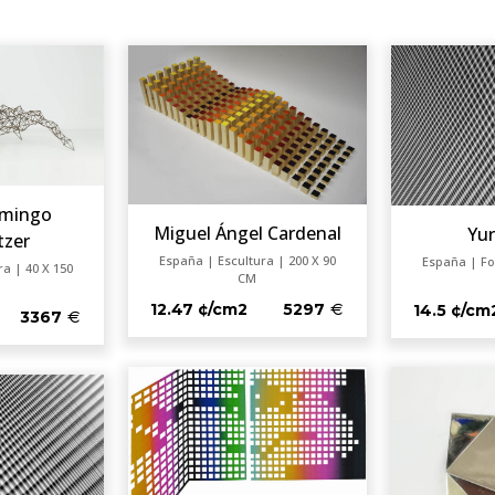
omingo
Miguel Ángel Cardenal
Yu
tzer
España | Escultura | 200 X 90
España | Fo
a | 40 X 150
CM
12.47 ¢/cm2
5297
14.5 ¢/cm
3367