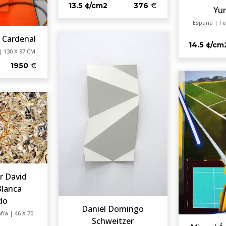
13.5 ¢/cm2
376
Yu
España | Fo
 Cardenal
14.5 ¢/cm
| 130 X 97 CM
1950
r David
Blanca
do
Daniel Domingo
ía | 46 X 70
Schweitzer