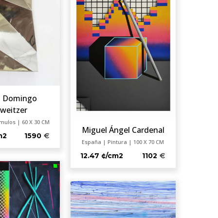
l Domingo
weitzer
ímulos | 60 X 30 CM
Miguel Ángel Cardenal
m2
1590
España | Pintura | 100 X 70 CM
12.47 ¢/cm2
1102