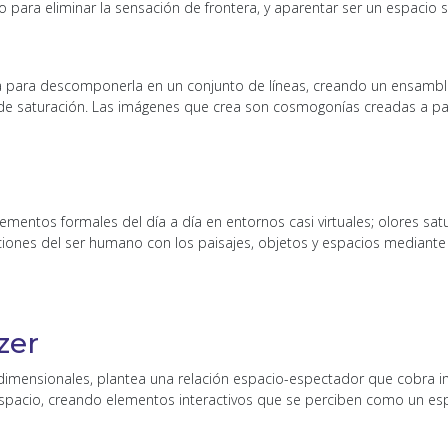
to para eliminar la sensación de frontera, y aparentar ser un espacio si
ea para descomponerla en un conjunto de líneas, creando un ensambl
 de saturación. Las imágenes que crea son cosmogonías creadas a par
ementos formales del día a día en entornos casi virtuales; olores satu
aciones del ser humano con los paisajes, objetos y espacios mediante 
zer
imensionales, plantea una relación espacio-espectador que cobra imp
espacio, creando elementos interactivos que se perciben como un espa