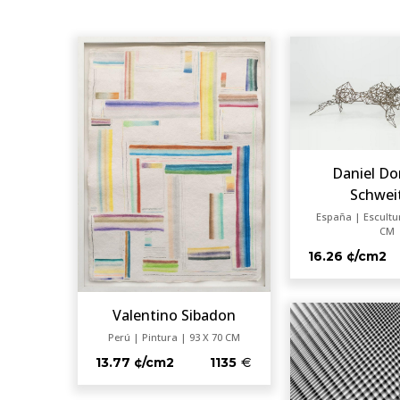
Daniel D
Schwei
España | Escultur
CM
16.26 ¢/cm2
Valentino Sibadon
Perú | Pintura | 93 X 70 CM
13.77 ¢/cm2
1135