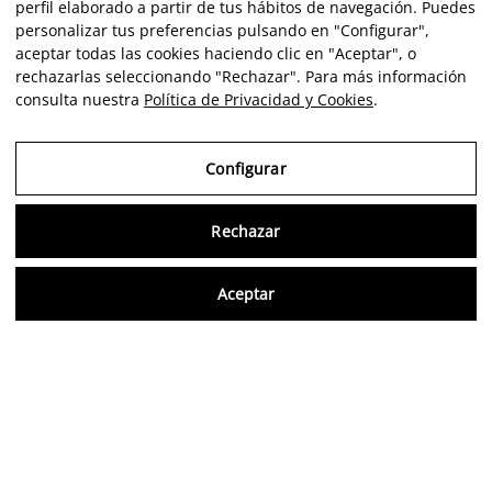
perfil elaborado a partir de tus hábitos de navegación. Puedes
personalizar tus preferencias pulsando en "Configurar",
aceptar todas las cookies haciendo clic en "Aceptar", o
rechazarlas seleccionando "Rechazar". Para más información
consulta nuestra
Política de Privacidad y Cookies
.
Configurar
Rechazar
Consu
Aceptar
FR
Avis vérifiés