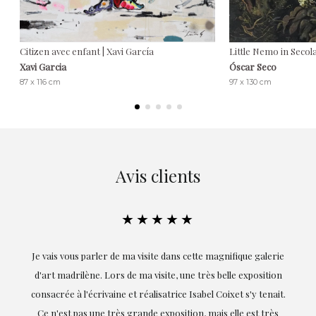
Citizen avec enfant | Xavi García
Little Nemo in Secol
Xavi Garcia
Óscar Seco
87 x 116 cm
97 x 130 cm
Avis clients
★★★★★
Je vais vous parler de ma visite dans cette magnifique galerie
E
d'art madrilène. Lors de ma visite, une très belle exposition
consacrée à l'écrivaine et réalisatrice Isabel Coixet s'y tenait.
Ce n'est pas une très grande exposition, mais elle est très