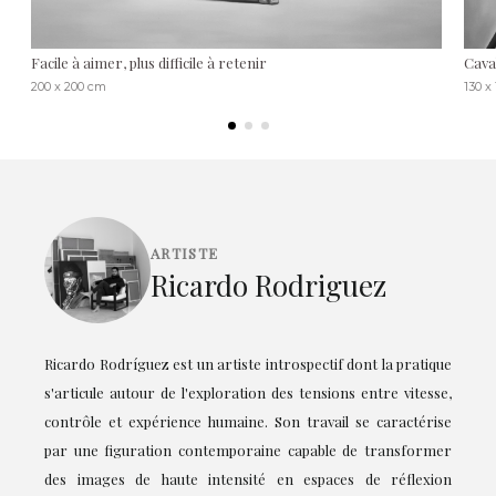
Facile à aimer, plus difficile à retenir
Caval
200 x 200 cm
130 x
ARTISTE
Ricardo Rodriguez
Ricardo Rodríguez est un artiste introspectif dont la pratique
s'articule autour de l'exploration des tensions entre vitesse,
contrôle et expérience humaine. Son travail se caractérise
par une figuration contemporaine capable de transformer
des images de haute intensité en espaces de réflexion