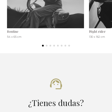
Routine
Night rider
54 x 65 cm
130 x 162 cm
¿Tienes dudas?