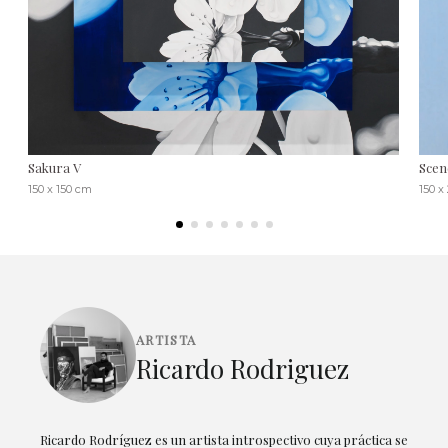
Sakura V
Scen
150 x 150 cm
150 x
ARTISTA
Ricardo Rodriguez
Ricardo Rodríguez es un artista introspectivo cuya práctica se