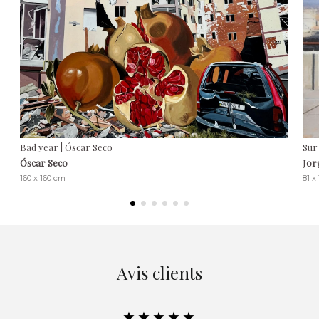
Bad year | Óscar Seco
Sur 
Óscar Seco
Jor
160 x 160 cm
81 x
Avis clients
★★★★★