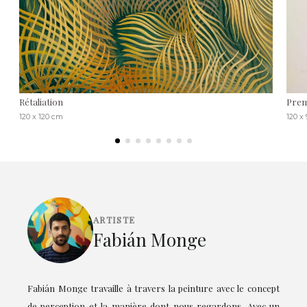
Rétaliation
Prem
120 x 120 cm
120 x
ARTISTE
Fabián Monge
Fabián Monge travaille à travers la peinture avec le concept
de perception et la manière dont nous regardons. Avec un