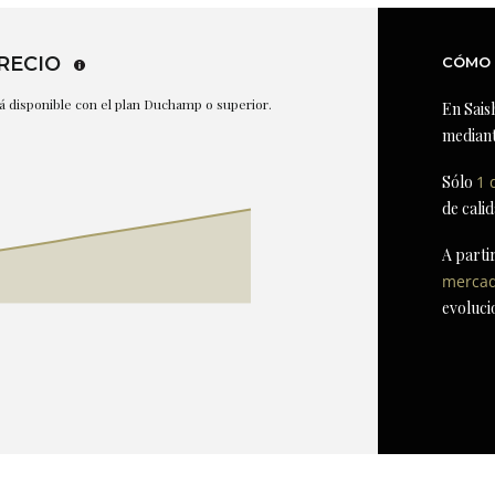
RECIO
CÓMO 
stá disponible con el plan Duchamp o superior.
En Sais
mediant
Sólo
1 
de cali
A parti
merca
evoluci