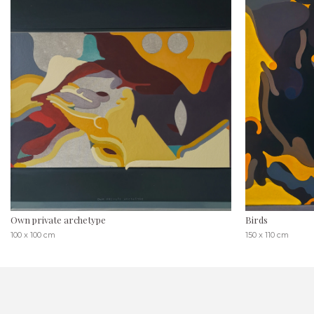
Own private archetype
Birds
100 x 100 cm
150 x 110 cm