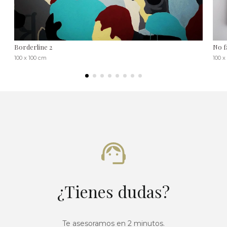
Borderline 2
No f
100 x 100 cm
100 x
¿Tienes dudas?
Te asesoramos en 2 minutos.