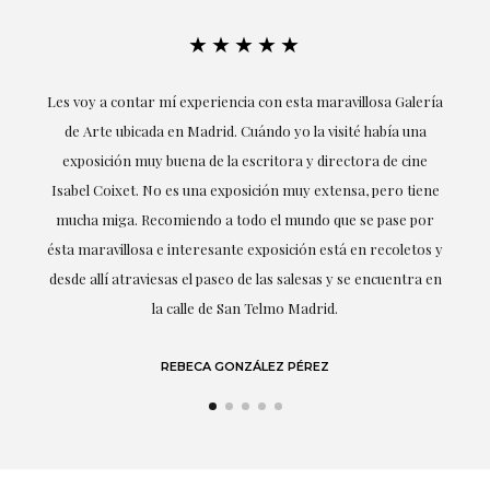
★★★★★
ría
Excepcional. María me ha acompañado en todo momento en
la obtención de la obra y desde el inicio ha sabido entender
mis gustos y necesidades, la cercanía, la empatía y la
ne
profesionalidad han estado presentes en cada momento,
r
destacando (por supuesto) el amor y conocimiento sobre lo
s y
que habla: el arte.
 en
LAURA GUTIÉRREZ