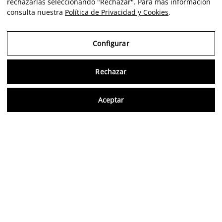
rechazarlas seleccionando "Rechazar". Para más información
consulta nuestra
Política de Privacidad y Cookies
.
Configurar
Rechazar
Consu
Aceptar
FR
Avis vérifiés
5,0/5
Suivez-nous sur les réseaux