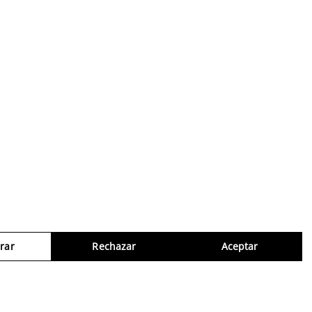
rar
Rechazar
Aceptar
Consul