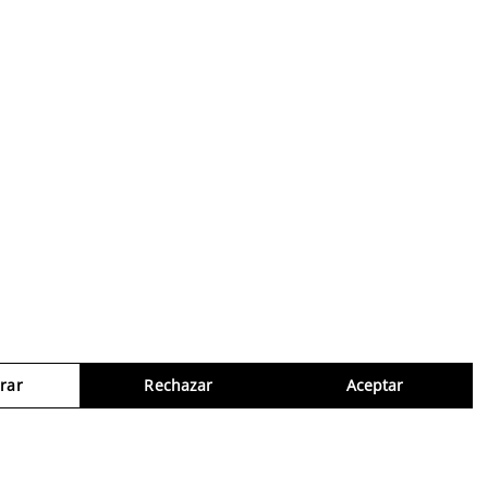
rar
Rechazar
Aceptar
Consul