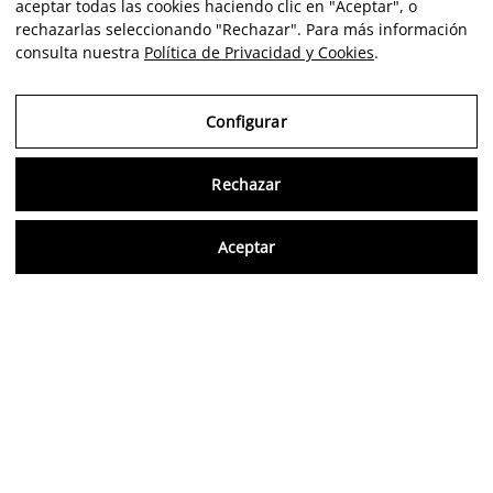
aceptar todas las cookies haciendo clic en "Aceptar", o
rechazarlas seleccionando "Rechazar". Para más información
consulta nuestra
Política de Privacidad y Cookies
.
Configurar
Rechazar
Consu
Aceptar
FR
Avis vérifiés
5,0/5