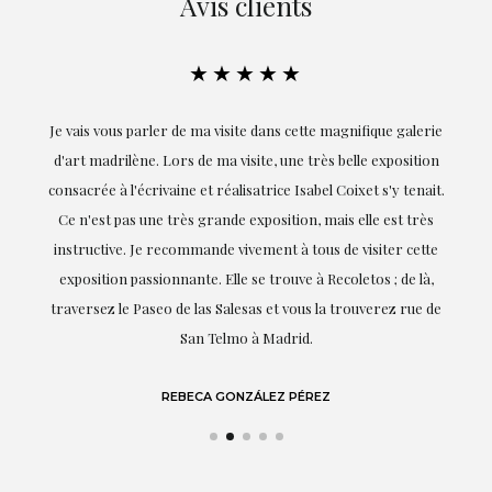
Avis clients
★★★★★
ie
Exceptionnelle. Maria m'a accompagnée à chaque étape de la
on
réalisation de ce travail et, dès le début, elle a compris mes
it.
goûts et mes besoins ; sa proximité, son empathie et son
s
professionnalisme ont été présents à chaque instant,
te
soulignant (bien sûr) son amour et sa connaissance de ce
,
dont elle parle : l'art.
de
LAURA GUTIÉRREZ