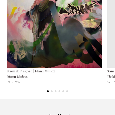
Paon de Nagoro | Manu Muñoz
Sans 
Manu Muñoz
Iñak
190 x 190 cm
52 x 