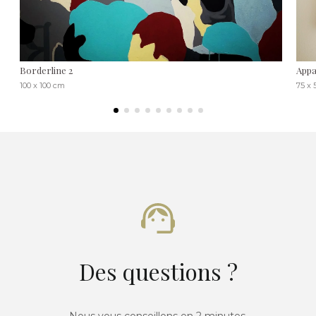
Borderline 2
Appa
100 x 100 cm
75 x 
Des questions ?
Nous vous conseillons en 2 minutes.