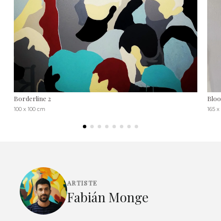
Borderline 2
Blo
100 x 100 cm
165 x
ARTISTE
Fabián Monge