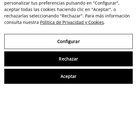
personalizar tus preferencias pulsando en "Configurar",
aceptar todas las cookies haciendo clic en "Aceptar", o
rechazarlas seleccionando "Rechazar". Para más información
consulta nuestra
Política de Privacidad y Cookies
.
Configurar
Consu
Rechazar
Aceptar
Artiste
Portfolio
Carrière
Intelligence
Economics
Critique
FR
Avis vérifiés
5,0/5