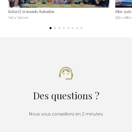
Safari | Armando Rabadán
Blue gat
140 x 140 cm
200 x 280 
Des questions ?
Nous vous conseillons en 2 minutes.