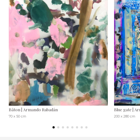
Bâton | Armando Rabadán
Blue gate | 
70 x 50 cm
200 x 280 cm