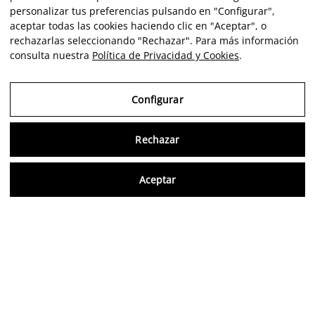
personalizar tus preferencias pulsando en "Configurar",
aceptar todas las cookies haciendo clic en "Aceptar", o
rechazarlas seleccionando "Rechazar". Para más información
consulta nuestra
Política de Privacidad y Cookies
.
Configurar
Rechazar
Consu
Aceptar
FR
Avis vérifiés
5,0/5