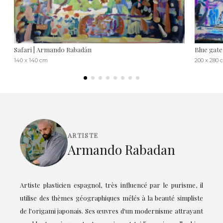
Safari | Armando Rabadán
Blue gat
140 x 140 cm
200 x 280 
ARTISTE
Armando Rabadan
Artiste plasticien espagnol, très influencé par le purisme, il
utilise des thèmes géographiques mêlés à la beauté simpliste
de l'origami japonais. Ses œuvres d'un modernisme attrayant