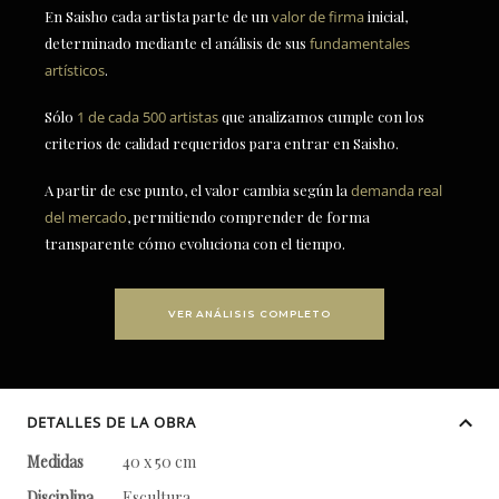
En Saisho cada artista parte de un
valor de firma
inicial,
determinado mediante el análisis de sus
fundamentales
artísticos
.
Sólo
1 de cada 500 artistas
que analizamos cumple con los
criterios de calidad requeridos para entrar en Saisho.
A partir de ese punto, el valor cambia según la
demanda real
del mercado
, permitiendo comprender de forma
transparente cómo evoluciona con el tiempo.
VER ANÁLISIS COMPLETO
DETALLES DE LA OBRA
Medidas
40 x 50 cm
Disciplina
Escultura