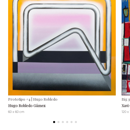
Prototipo #4 | Hugo Robledo
Big g
Hugo Robledo Gámez
Xavi
60 x 60 cm
120 x