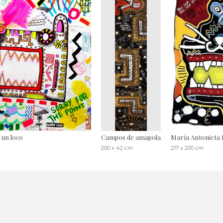
e un loco
Campos de amapola
María Antonieta 
200 x 42 cm
217 x 200 cm