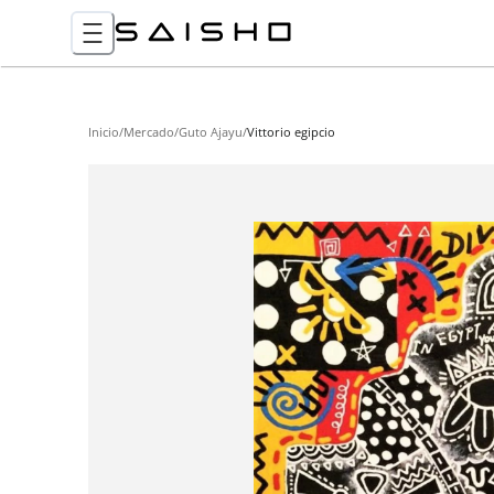
Inicio
/
Mercado
/
Guto Ajayu
/
Vittorio egipcio