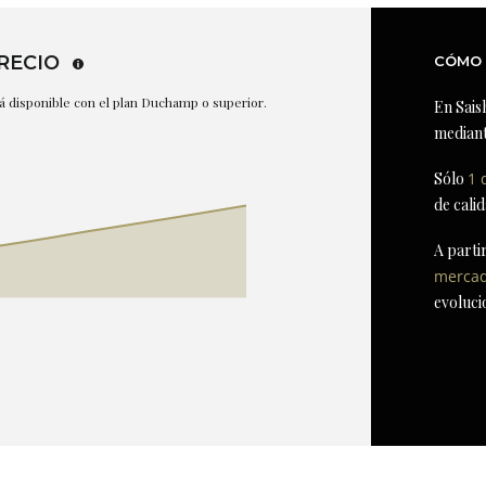
RECIO
CÓMO 
stá disponible con el plan Duchamp o superior.
En Sais
mediant
Sólo
1 
de cali
A parti
merca
evoluci