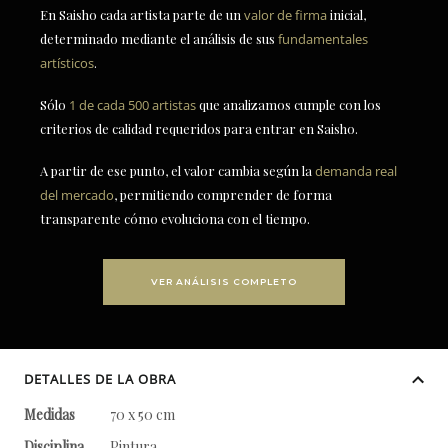
En Saisho cada artista parte de un
valor de firma
inicial,
determinado mediante el análisis de sus
fundamentales
artísticos
.
Sólo
1 de cada 500 artistas
que analizamos cumple con los
criterios de calidad requeridos para entrar en Saisho.
A partir de ese punto, el valor cambia según la
demanda real
del mercado
, permitiendo comprender de forma
transparente cómo evoluciona con el tiempo.
VER ANÁLISIS COMPLETO
DETALLES DE LA OBRA
Medidas
70 x 50 cm
Disciplina
Pintura