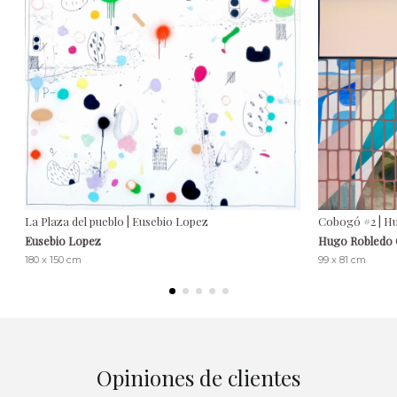
La Plaza del pueblo | Eusebio Lopez
Cobogó #2 | H
Eusebio Lopez
Hugo Robledo
180 x 150 cm
99 x 81 cm
Opiniones de clientes