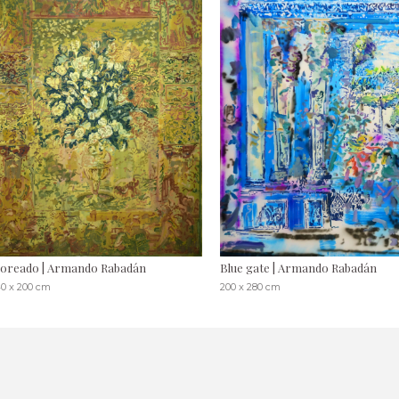
loreado | Armando Rabadán
Blue gate | Armando Rabadán
40 x 200 cm
200 x 280 cm