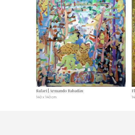
Safari | Armando Rabadán
F
140 x 140 cm
1