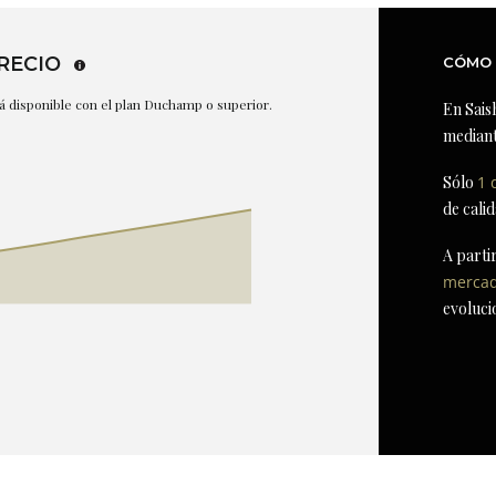
RECIO
CÓMO 
stá disponible con el plan Duchamp o superior.
En Sais
mediant
Sólo
1 
de cali
A parti
merca
evoluci