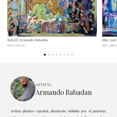
Safari | Armando Rabadán
Blue gat
140 x 140 cm
200 x 280 
ARTISTA
Armando Rabadan
Artista plástico español, altamente influido por el purismo,