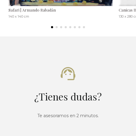
Safari | Armando Rabadán
Canicas 
140 x 140 cm
130 x 280 
¿Tienes dudas?
Te asesoramos en 2 minutos.