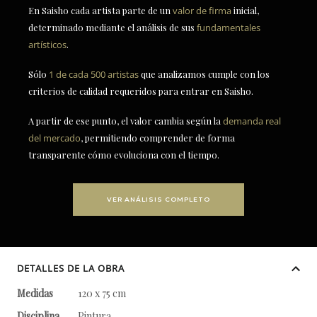
En Saisho cada artista parte de un
valor de firma
inicial,
determinado mediante el análisis de sus
fundamentales
artísticos
.
Sólo
1 de cada 500 artistas
que analizamos cumple con los
criterios de calidad requeridos para entrar en Saisho.
A partir de ese punto, el valor cambia según la
demanda real
del mercado
, permitiendo comprender de forma
transparente cómo evoluciona con el tiempo.
VER ANÁLISIS COMPLETO
DETALLES DE LA OBRA
Medidas
120 x 75 cm
Disciplina
Pintura