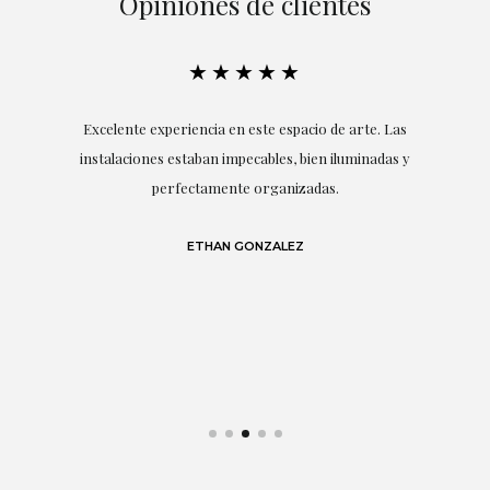
Opiniones de clientes
★★★★★
en
Excelente experiencia en este espacio de arte. Las
r
instalaciones estaban impecables, bien iluminadas y
perfectamente organizadas.
S
,
lo
en
ETHAN GONZALEZ
un