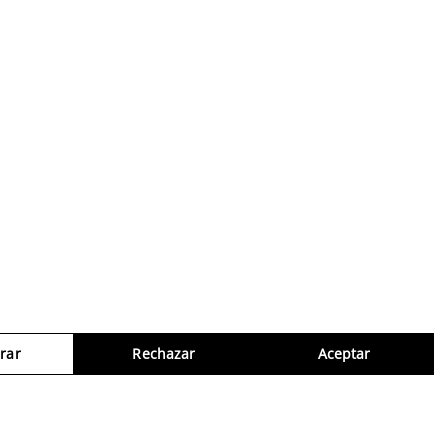
rar
Rechazar
Aceptar
Consul