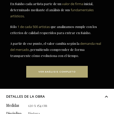
En Saisho cada artista parte de un
valor de firma
inicial,
determinado mediante el análisis de sus
fundamentales
artísticos
.
Sólo
1 de cada 500 artistas
que analizamos cumple con los
criterios de calidad requeridos para entrar en Saisho.
A partir de ese punto, el valor cambia según la
demanda real
del mercado
, permitiendo comprender de forma
transparente cómo evoluciona con el tiempo.
VER ANÁLISIS COMPLETO
DETALLES DE LA OBRA
Medidas
120 x 154 cm
Disciplina
Pintura