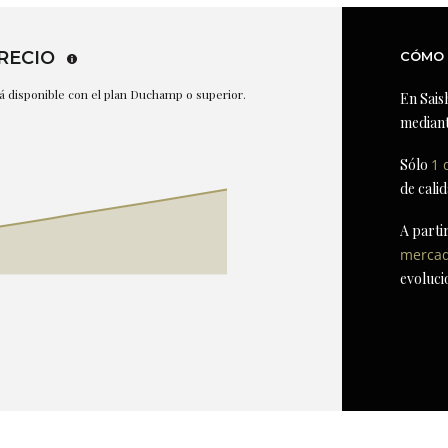
RECIO
CÓMO 
stá disponible con el plan Duchamp o superior.
En Sais
mediant
Sólo
1 
de cali
A parti
merca
evoluci