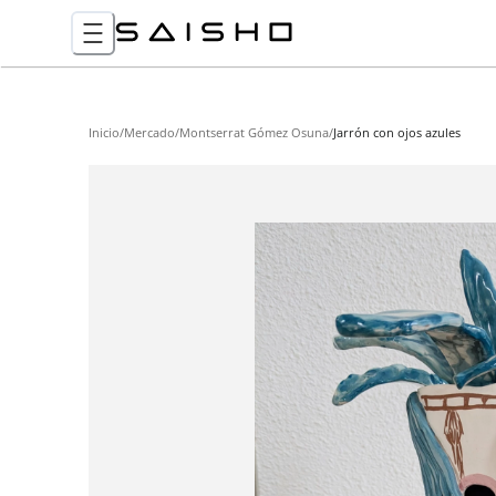
Inicio
/
Mercado
/
Montserrat Gómez Osuna
/
Jarrón con ojos azules