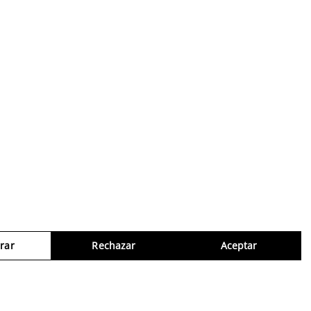
rar
Rechazar
Aceptar
Consul