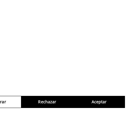
rar
Rechazar
Aceptar
Consul