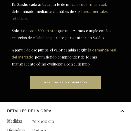
En Saisho cada artista parte de un
valor de firma
inicial,
determinado mediante el análisis de sus
fundamentales
artísticos
.
Sólo
1 de cada 500 artistas
que analizamos cumple con los
criterios de calidad requeridos para entrar en Saisho.
A partir de ese punto, el valor cambia según la
demanda real
del mercado
, permitiendo comprender de forma
transparente cómo evoluciona con el tiempo.
VER ANÁLISIS COMPLETO
DETALLES DE LA OBRA
Medidas
70 x 100 cm
Disciplina
Pintura