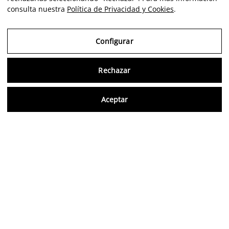
consulta nuestra
Política de Privacidad y Cookies
.
Configurar
Rechazar
Consu
Aceptar
ES
Opiniones verificadas
5,0/5
Síguenos en redes