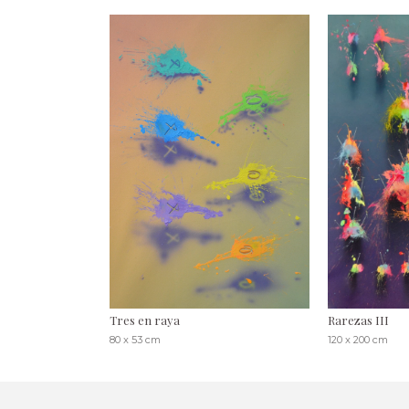
Tres en raya
Rarezas III
80 x 53 cm
120 x 200 cm