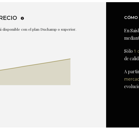
RECIO
CÓMO 
stá disponible con el plan Duchamp o superior.
En Sais
mediant
Sólo
1 
de cali
A parti
merca
evoluci