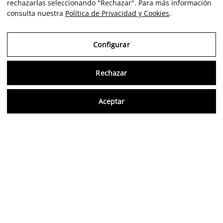
rechazarlas seleccionando "Rechazar". Para más información
consulta nuestra
Política de Privacidad y Cookies
.
Configurar
Rechazar
Consu
Aceptar
ES
Aviso Legal
Política de Privacidad y Cookies