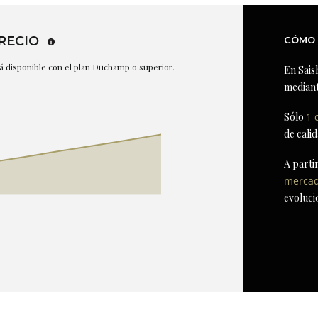
RECIO
CÓMO 
stá disponible con el plan Duchamp o superior.
En Sais
mediant
Sólo
1 
de cali
A parti
merca
evoluci